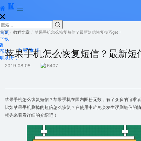





首页
首页
教程文章
苹果手机怎么恢复短信？最新短信恢复技巧get！
下载
版
苹果手机怎么恢复短信？最新短信
购买Win版
帮助
联系我们
2019-08-08
6407
苹果手机怎么恢复短信？苹果手机在国内圈粉无数，有了众多的追求
比如苹果手机删掉的短信怎么恢复？在使用中难免会发生误删短信的
就先来看看详细的介绍吧！