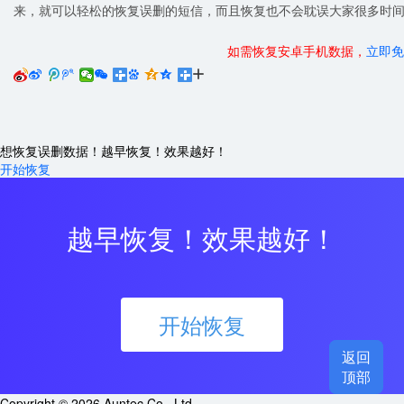
来，就可以轻松的恢复误删的短信，而且恢复也不会耽误大家很多时
如需恢复安卓手机数据，
立即免






想恢复误删数据！越早恢复！效果越好！
开始恢复
越早恢复！效果越好！
开始恢复
返回

顶部
Copyright © 2026 Auntec Co., Ltd.