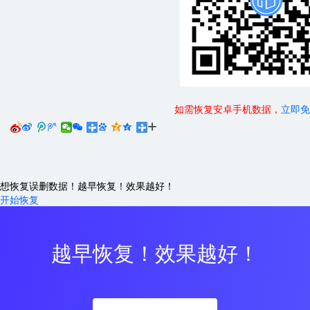
如需恢复安卓手机数据，
立即免






想恢复误删数据！越早恢复！效果越好！
开始恢复
越早恢复！效果越好！