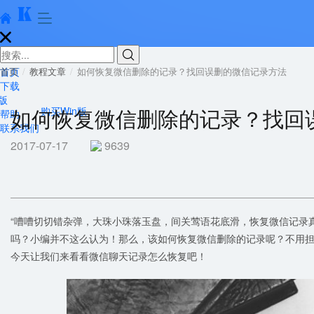





首页
首页
教程文章
如何恢复微信删除的记录？找回误删的微信记录方法
下载
版
如何恢复微信删除的记录？找回
购买Win版
帮助
联系我们
2017-07-17
9639
“嘈嘈切切错杂弹，大珠小珠落玉盘，间关莺语花底滑，恢复微信记录真的
吗？小编并不这么认为！那么，该如何恢复微信删除的记录呢？不用
今天让我们来看看微信聊天记录怎么恢复吧！