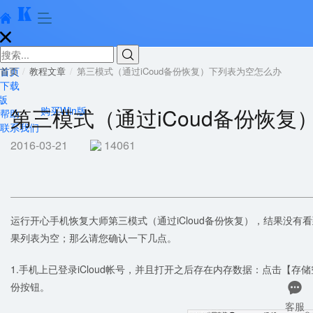





首页
首页
教程文章
第三模式（通过iCoud备份恢复）下列表为空怎么办
下载
版
第三模式（通过iCoud备份恢
购买Win版
帮助
联系我们
2016-03-21
14061
运行开心手机恢复大师第三模式（通过iCloud备份恢复），结果没有看
果列表为空；那么请您确认一下几点。
1.手机上已登录iCloud帐号，并且打开之后存在内存数据：点击【存储
份按钮。

客服