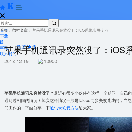





首页
首页
教程文章
苹果手机通讯录突然没了：iOS系统实用技巧
下载
版
苹果手机通讯录突然没了：iOS
购买Win版
帮助
联系我们
2018-12-19
10900
苹果手机通讯录突然没了？
最近有很多小伙伴有这样一个疑问，自己的i
遇到过相同的情况？其实这样情况一般是iCloud同步失败造成的，
们工作的，下面分享一下
通讯录恢复方法
给大家。