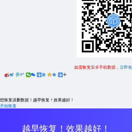
如需恢复安卓手机数据，
立即免






想恢复误删数据！越早恢复！效果越好！
开始恢复
越早恢复！效果越好！