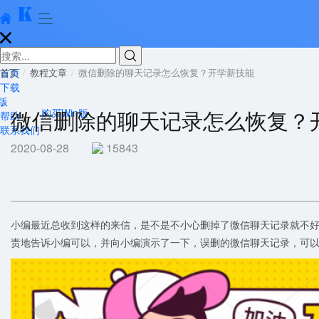





首页
首页
教程文章
微信删除的聊天记录怎么恢复？开学新技能
下载
版
微信删除的聊天记录怎么恢复？
购买Win版
帮助
联系我们
2020-08-28
15843
小编最近总收到这样的来信，是不是不小心删掉了微信聊天记录就不
责地告诉小编可以，并向小编演示了一下，误删的微信聊天记录，可以