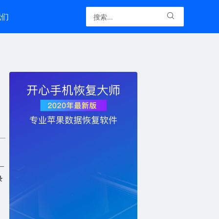
我们

、
一
录