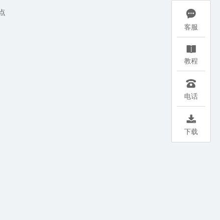
点

客服

教程

电话

下载