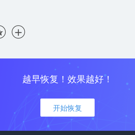


越早恢复！效果越好！
开始恢复