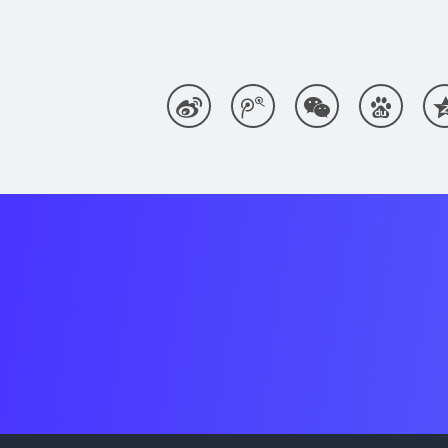



