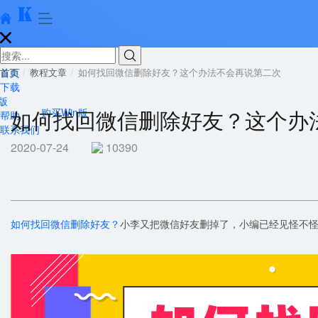





首页
首页
教程文章
如何找回微信删除好友？这个办法不会再说第二次
下载
版
如何找回微信删除好友？这个办
购买Win版
帮助
联系我们
2020-07-24
10390
如何找回微信删除好友？
小李又把微信好友删掉了，小编已经见怪不