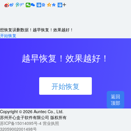






想恢复误删数据！越早恢复！效果越好！
开始恢复
越早恢复！效果越好！
开始恢复
返回

顶部
Copyright © 2026 Auntec Co., Ltd.
苏州开心盒子软件有限公司 版权所有
苏ICP备15014095号-4
营业执照
32059002001498号