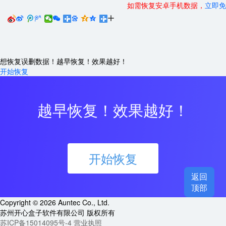
如需恢复安卓手机数据，
立即免






想恢复误删数据！越早恢复！效果越好！
开始恢复
越早恢复！效果越好！
开始恢复
返回

顶部
Copyright © 2026 Auntec Co., Ltd.
苏州开心盒子软件有限公司 版权所有
苏ICP备15014095号-4
营业执照