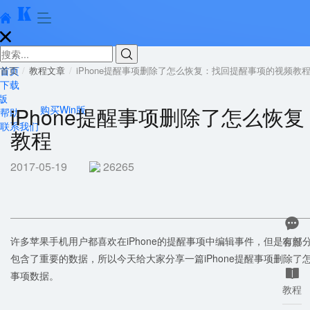





首页
首页
教程文章
iPhone提醒事项删除了怎么恢复：找回提醒事项的视频教
下载
版
iPhone提醒事项删除了怎么恢
购买Win版
帮助
联系我们
教程
2017-05-19
26265

许多苹果手机用户都喜欢在iPhone的提醒事项中编辑事件，但是有
客服
包含了重要的数据，所以今天给大家分享一篇iPhone提醒事项删除

事项数据。
教程