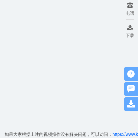

电话

下载



如果大家根据上述的视频操作没有解决问题，可以访问：
https://www.