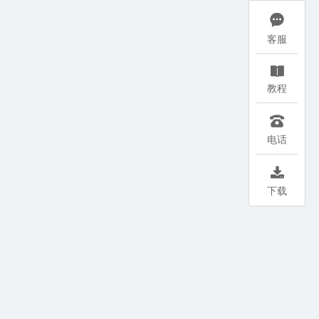

客服

教程

电话

下载