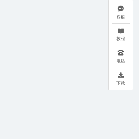

客服

教程

电话

下载