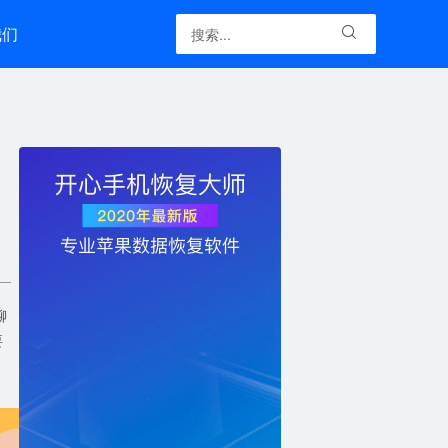
我们

聊
要