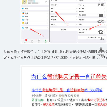
客服

教程

电话

具体操作：打开微信，在【设置-通用-微信聊天记录迁移-选择聊天记
下载
WiFi或者相同热点才能保证迁移的成功率哦~如果显示网络中断，小