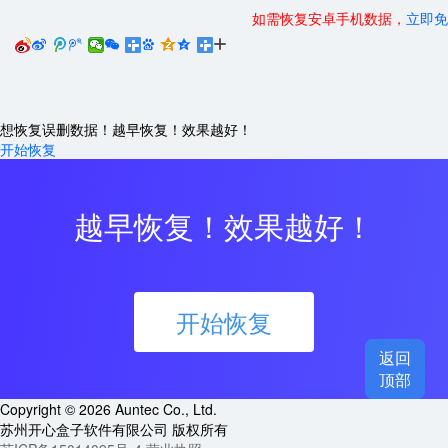
如需恢复安卓手机数据，
立即免






想恢复误删数据！越早恢复！效果越好！
开始恢复
越早恢复！效果越好！
开始恢复
返回

顶部
Copyright © 2026 Auntec Co., Ltd.
苏州开心盒子软件有限公司 版权所有