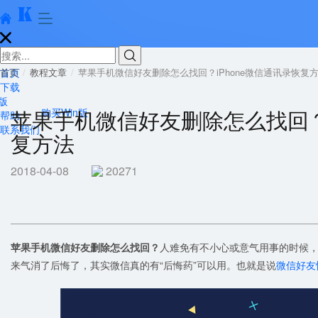





首页
首页
教程文章
苹果手机微信好友删除怎么找回？iPhone微信通讯录恢复
下载
版
苹果手机微信好友删除怎么找回？i
购买Win版
帮助
联系我们
复方法
2018-04-08
20271
苹果手机微信好友删除怎么找回？
人难免有不小心或意气用事的时候
来气消了后悔了，其实微信真的有“后悔药”可以用。也就是说
微信好友