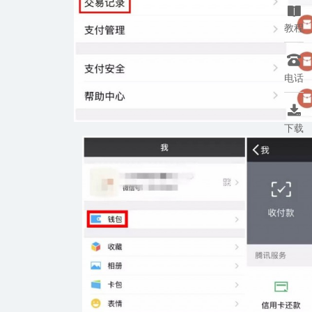

教程

电话

下载