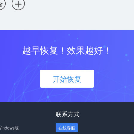


越早恢复！效果越好！
开始恢复
联系方式
ndows版
在线客服