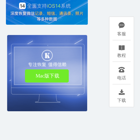

客服

教程

Mac版下载
电话

下载