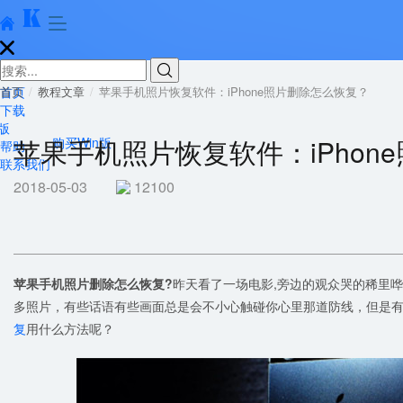





首页
首页
教程文章
苹果手机照片恢复软件：iPhone照片删除怎么恢复？
下载
版
苹果手机照片恢复软件：iPhon
购买Win版
帮助
联系我们
2018-05-03
12100
苹果手机照片删除怎么恢复?
昨天看了一场电影,旁边的观众哭的稀里
多照片，有些话语有些画面总是会不小心触碰你心里那道防线，但是
复
用什么方法呢？