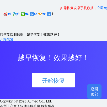
如需恢复安卓手机数据，
立即免






想恢复误删数据！越早恢复！效果越好！
开始恢复
越早恢复！效果越好！
开始恢复
返回

顶部
Copyright © 2026 Auntec Co., Ltd.
苏州开心盒子软件有限公司 版权所有