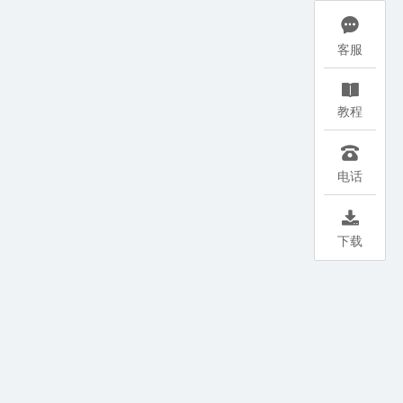

客服

教程

电话

下载