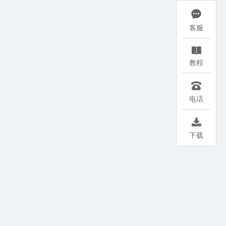

客服

教程

电话

下载