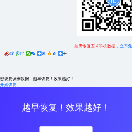
如需恢复安卓手机数据，
立即免






想恢复误删数据！越早恢复！效果越好！
开始恢复
越早恢复！效果越好！