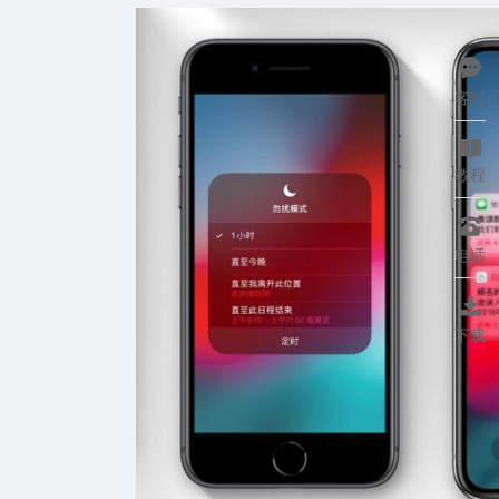

客服

教程

电话

下载