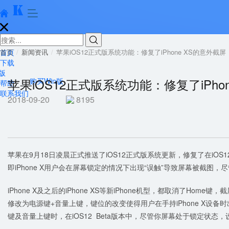





首页
首页
新闻资讯
苹果iOS12正式版系统功能：修复了iPhone XS的意外截屏
下载
版
苹果iOS12正式版系统功能：修复了iPho
购买Win版
帮助
联系我们
2018-09-20
8195
苹果在9月18日凌晨正式推送了iOS12正式版系统更新，修复了在iOS12 
即iPhone X用户会在屏幕锁定的情况下出现“误触”导致屏幕被截图
iPhone X及之后的iPhone XS等新iPhone机型，都取消了Hom
修改为电源键+音量上键，键位的改变使得用户在手持iPhone X设
键及音量上键时，在iOS12 Beta版本中，尽管你屏幕处于锁定状态