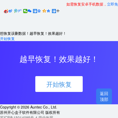
如需恢复安卓手机数据，
立即免






想恢复误删数据！越早恢复！效果越好！
开始恢复
越早恢复！效果越好！
开始恢复
返回

顶部
Copyright © 2026 Auntec Co., Ltd.
苏州开心盒子软件有限公司 版权所有
苏ICP备15014095号-4
营业执照