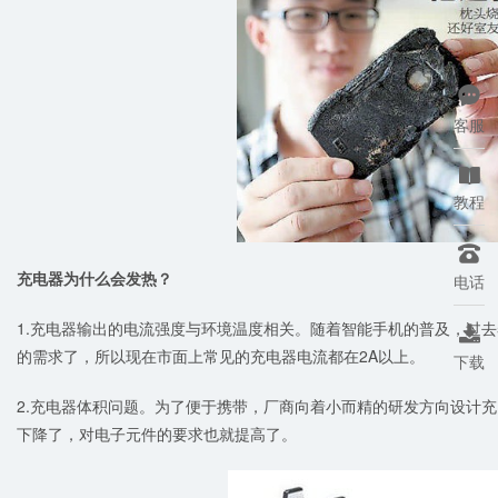

客服

教程

充电器为什么会发热？
电话
1.充电器输出的电流强度与环境温度相关。随着智能手机的普及，过去

的需求了，所以现在市面上常见的充电器电流都在2A以上。
下载
2.充电器体积问题。为了便于携带，厂商向着小而精的研发方向设计
下降了，对电子元件的要求也就提高了。