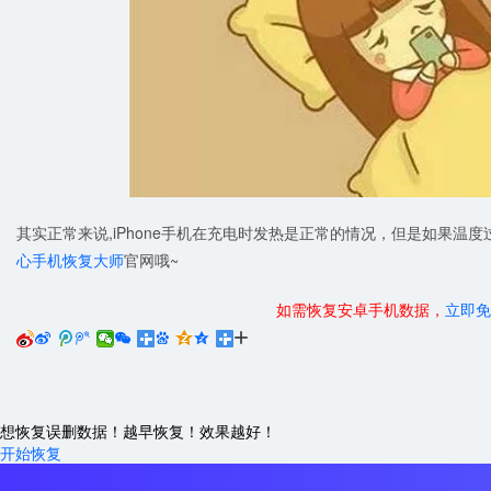
其实正常来说,iPhone手机在充电时发热是正常的情况，但是如果温
心手机恢复大师
官网哦~
如需恢复安卓手机数据，
立即免






想恢复误删数据！越早恢复！效果越好！
开始恢复