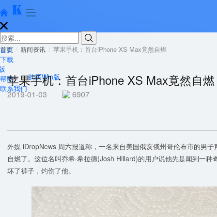





首页
首页
新闻资讯
苹果手机：首台iPhone XS Max竟然自燃
下载
版
苹果手机：首台iPhone XS Max竟然自燃
购买Win版
帮助
联系我们
2019-01-03
6907
外媒 iDropNews 周六报道称，一名来自美国俄亥俄州哥伦布市的男子声称，
自燃了。这位名叫乔希·希拉德(Josh Hillard)的用户说他先是闻
坏了裤子，灼伤了他。