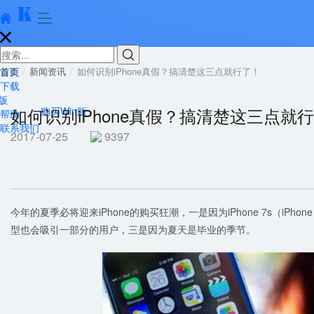





首页
首页
新闻资讯
如何识别iPhone真假？搞清楚这三点就行了！
下载
版
如何识别iPhone真假？搞清楚这三点就
购买Win版
帮助
联系我们
2017-07-25
9397
今年的夏季必将迎来iPhone的购买狂潮，一是因为iPhone 7s（iPho
型也会吸引一部分的用户，三是因为夏天是毕业的季节。