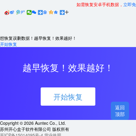
如需恢复安卓手机数据，
立即免






想恢复误删数据！越早恢复！效果越好！
开始恢复
越早恢复！效果越好！
开始恢复
返回

顶部
Copyright © 2026 Auntec Co., Ltd.
苏州开心盒子软件有限公司 版权所有
苏ICP备15014095号-4
营业执照