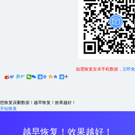
如需恢复安卓手机数据，
立即免






想恢复误删数据！越早恢复！效果越好！
开始恢复
越早恢复！效果越好！