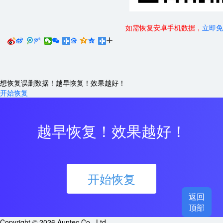
如需恢复安卓手机数据，
立即免






想恢复误删数据！越早恢复！效果越好！
开始恢复
越早恢复！效果越好！
开始恢复
返回

顶部
Copyright © 2026 Auntec Co., Ltd.