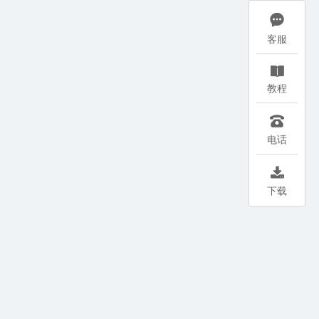

客服

教程

电话

下载