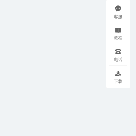

客服

教程

电话

下载