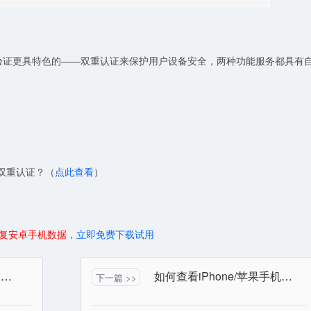
两步验证更具特色的——双重认证来保护用户设备安全，两种功能服务都具有
启双重认证？（
点此查看
）
复安卓手机数据，
立即免费下载试用
开心手机恢复大师的三大模式应该如何使用？
如何查看iPhone/苹果手机中的iCloud内存大小？并且打开/关闭自动备份？
下一篇 >>