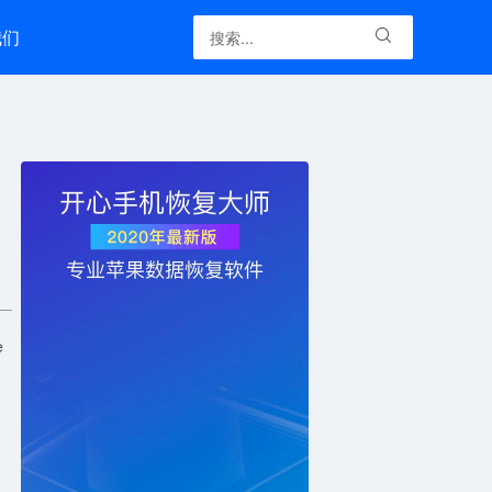
我们

e