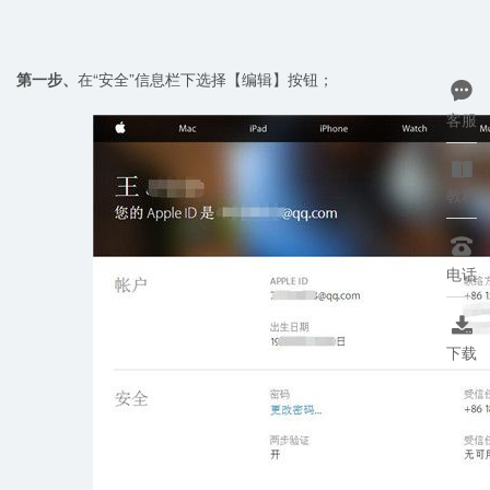
第一步、
在“安全”信息栏下选择【编辑】按钮；

客服

教程

电话

下载