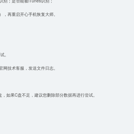
别；是否能被iTunes识别；
线），再重启开心手机恢复大师。
尝试。
咨询官网技术客服，发送文件日志。
C盘，如果C盘不足，建议您删除部分数据再进行尝试。