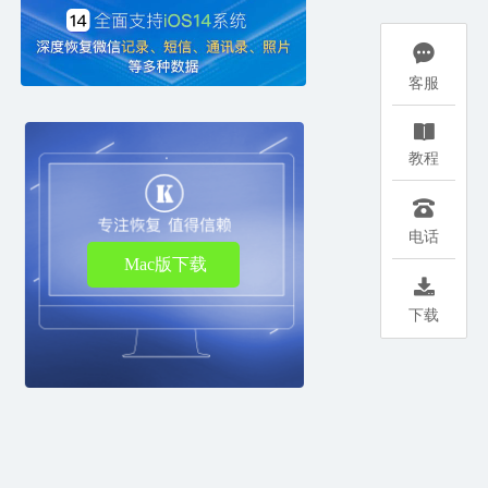

客服

教程

电话
Mac版下载

下载