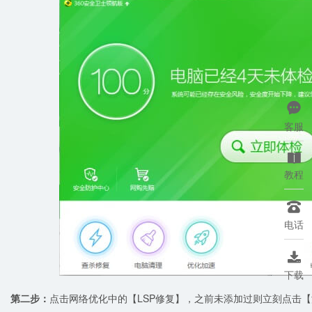

客服

教程

电话

下载
第二步：
点击网络优化中的【LSP修复】，之前未添加过则立刻点击