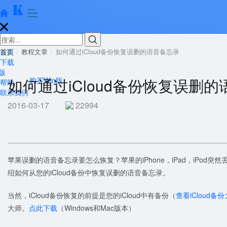





首页
首页
教程文章
如何通过iCloud备份恢复误删的语音备忘录
下载
版
如何通过iCloud备份恢复误删
购买Win版
帮助
联系我们
2016-03-17
22994
苹果误删的语音备忘录要怎么恢复？苹果的iPhone，iPad，iPo
绍如何从您的iCloud备份中恢复误删的语音备忘录。
当然，iCloud备份恢复的前提是您的iCloud中有备份（
查看iCloud备
大师。
点此下载
（Windows和Mac版本）