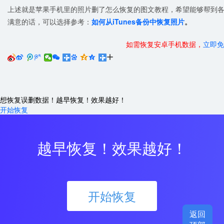
上述就是苹果手机里的照片删了怎么恢复的图文教程，希望能够帮到
满意的话，可以选择参考：
如何从iTunes备份中恢复照片
。
如需恢复安卓手机数据，
立即免






想恢复误删数据！越早恢复！效果越好！
开始恢复
越早恢复！效果越好！
开始恢复
返回
