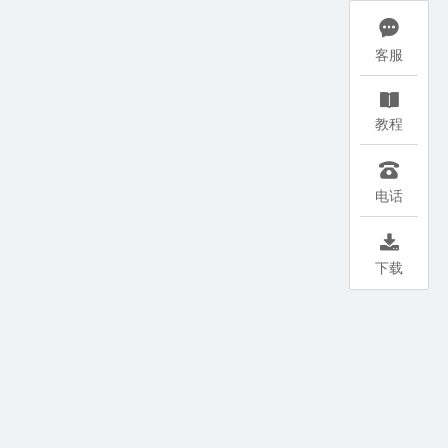

客服

教程

电话

下载