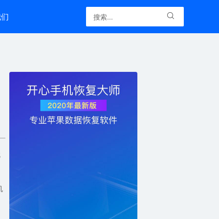
我们

找
机