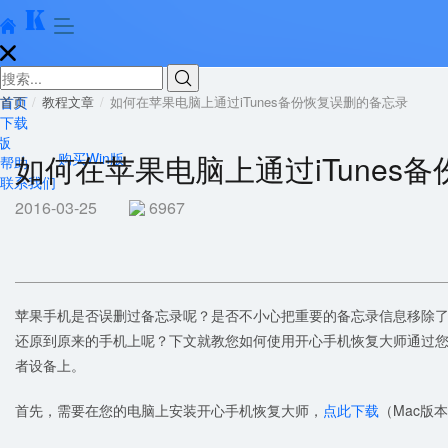





首页
首页
教程文章
如何在苹果电脑上通过iTunes备份恢复误删的备忘录
下载
版
如何在苹果电脑上通过iTunes
购买Win版
帮助
联系我们
2016-03-25
6967
苹果手机是否误删过备忘录呢？是否不小心把重要的备忘录信息移除了呢？苹果
还原到原来的手机上呢？下文就教您如何使用开心手机恢复大师通过您已有
者设备上。
首先，需要在您的电脑上安装开心手机恢复大师，
点此下载
（Mac版