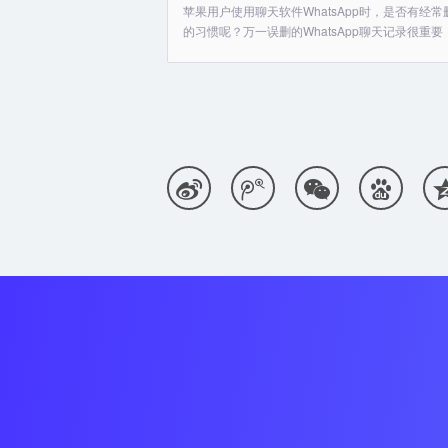
苹果用户使用聊天软件WhatsApp时，是否有经
的习惯呢？万一误删的WhatsApp聊天记录很重要， 



