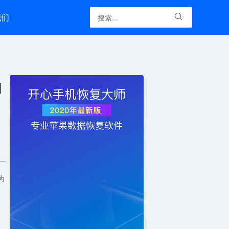
我们

的
为