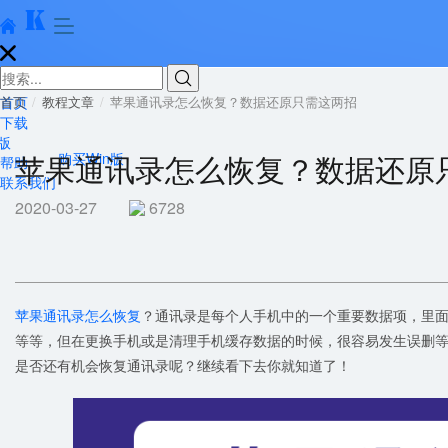





首页
首页
教程文章
苹果通讯录怎么恢复？数据还原只需这两招
下载
版
苹果通讯录怎么恢复？数据还原
购买Win版
帮助
联系我们
2020-03-27
6728
苹果通讯录怎么恢复
？通讯录是每个人手机中的一个重要数据项，里
等等，但在更换手机或是清理手机缓存数据的时候，很容易发生误删
是否还有机会恢复通讯录呢？继续看下去你就知道了！