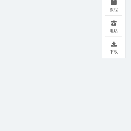

教程

电话

下载