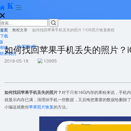





首页
首页
教程文章
如何找回苹果手机丢失的照片？iOS照片恢复教程
下载
版
如何找回苹果手机丢失的照片？i
购买Win版
帮助
联系我们
2018-05-18
13995
如何找回苹果手机丢失的照片？
对于只有16G内存的果粉来说，手机
就显示内存已满，清理掉手机一些数据，又后悔把重要的数据给删除
小编这就教你
苹果照片恢复
的方法。