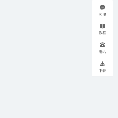

客服

教程

电话

下载