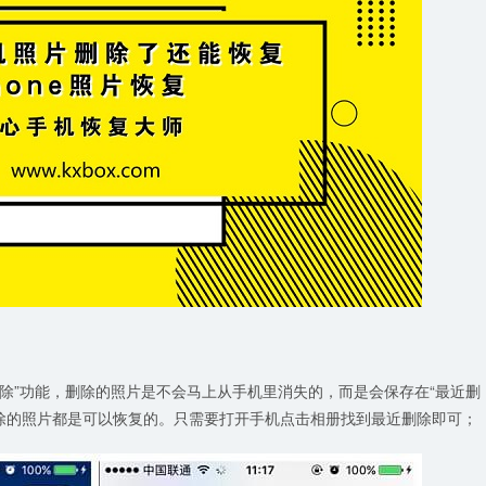
“最近删除”功能，删除的照片是不会马上从手机里消失的，而是会保存在“最近删
删除的照片都是可以恢复的。只需要打开手机点击相册找到最近删除即可；