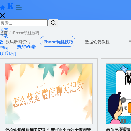





首页
首页
iPhone玩机技巧
下载
版
数码新闻资讯
iPhone玩机技巧
数据恢复教程
购买Win版
帮助
联系我们

客服

教程
怎么恢复微信聊天记录？用过这个办法大家都赞
微信怎么恢复