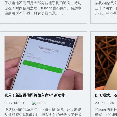
手机电池不耐用是大部分智能手机的通病，特别
某机构曾经报
是在长时间使用之后，iPhone也不例外。要想彻
三十个App
底解决这个问题，只有更换电池。…
几个。并不是
实用！新版微信即将加入这7个新功能！
DFU模式、R
2017-06-30
6639
2017-06-
说到应用的升级速度，不得不提微信。还没来得
iPhone的两
及好好感受6.5.9版本，微信6.5.10已进入了开放
模式，相信i