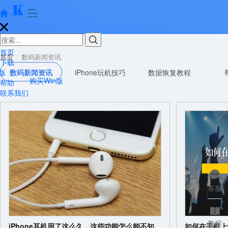





首页
首页
数码新闻资讯
下载
版
数码新闻资讯
iPhone玩机技巧
数据恢复教程
购买Win版
帮助
联系我们

客服

教程
iPhone耳机用了这么久，这些功能怎么能不知
如何在手机上