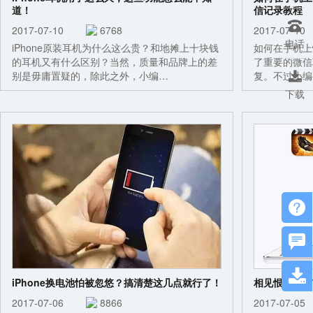
道！
信记录教程

2017-07-10
6768
2017-07-
电话
iPhone原装耳机为什么这么贵？和地摊上十块钱
如何在手机上
的耳机又有什么区别？当然，质量和品牌上的差
了重要的微信
别是毋庸置疑的，除此之外，小编…
复。不过小编

下载



iPhone换电池怕被忽悠？搞清楚这几点就行了！
相见恨晚！这
2017-07-06
8866
2017-07-