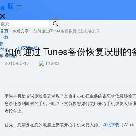





首页
首页
教程文章
如何通过iTunes备份恢复误删的备忘录
下载
版
如何通过iTunes备份恢复误删的
购买Win版
帮助
联系我们
2016-03-17
11243
苹果手机是否误删过备忘录呢？是否不小心把重要的备忘录信息移除了呢？苹
忘录还原到原来的手机上呢？下文就教您如何使用开心手机恢复大师通过
者设备上。
首先，您需要在您的电脑上安装开心手机恢复大师。
点此下载
（Wind