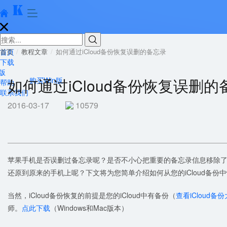





首页
首页
教程文章
如何通过iCloud备份恢复误删的备忘录
下载
版
如何通过iCloud备份恢复误删的
购买Win版
帮助
联系我们
2016-03-17
10579
苹果手机是否误删过备忘录呢？是否不小心把重要的备忘录信息移除了呢？苹果
还原到原来的手机上呢？下文将为您简单介绍如何从您的iCloud备份
当然，iCloud备份恢复的前提是您的iCloud中有备份（
查看iCloud备
师。
点此下载
（Windows和Mac版本）